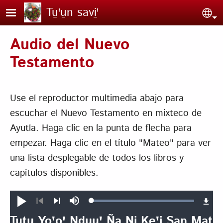
Pasar al contenido principal
Tu̱ꞌu̱n savi̱ꞌ
Sel
Audio del Nuevo
Testamento
Use el reproductor multimedia abajo para
escuchar el Nuevo Testamento en mixteco de
Ayutla. Haga clic en la punta de flecha para
empezar. Haga clic en el título "Mateo" para ver
una lista desplegable de todos los libros y
capítulos disponibles.
Loaded
:
Na̱ku̱n
Silenciar
100.00%
e̱ꞌ
Anterior
Siguiente
Tu̱tu̱ Yoꞌoꞌ Nduuꞌ Ña̱ Ni̱ Ke̱ꞌi̱ San Mat